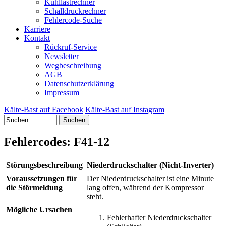
Kühllastrechner
Schalldruckrechner
Fehlercode-Suche
Karriere
Kontakt
Rückruf-Service
Newsletter
Wegbeschreibung
AGB
Datenschutzerklärung
Impressum
Kälte-Bast auf Facebook
Kälte-Bast auf Instagram
Suchen
Fehlercodes: F41-12
Störungsbeschreibung
Niederdruckschalter (Nicht-Inverter)
Voraussetzungen für
Der Niederdruckschalter ist eine Minute
die Störmeldung
lang offen, während der Kompressor
steht.
Mögliche Ursachen
Fehlerhafter Niederdruckschalter