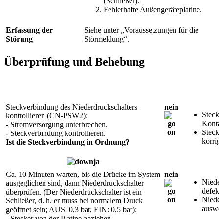
(Schließer).
Fehlerhafte Außengeräteplatine.
Erfassung der
Siehe unter „Voraussetzungen für die
Störung
Störmeldung“.
Überprüfung und Behebung
Steckverbindung des Niederdruckschalters
nein
Steck
kontrollieren (CN-PSW2):
Konta
- Stromversorgung unterbrechen.
Stec
- Steckverbindung kontrollieren.
korri
Ist die Steckverbindung in Ordnung?
ja
Ca. 10 Minuten warten, bis die Drücke im System
nein
Niede
ausgeglichen sind, dann Niederdruckschalter
defek
überprüfen. (Der Niederdruckschalter ist ein
Niede
Schließer, d. h. er muss bei normalem Druck
auswe
geöffnet sein; AUS: 0,3 bar, EIN: 0,5 bar):
- Stecker von der Platine abziehen.