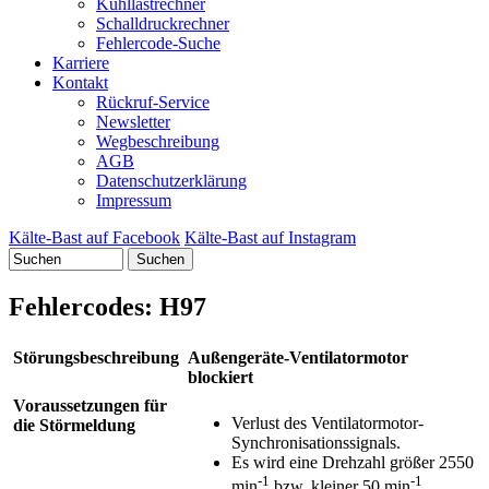
Kühllastrechner
Schalldruckrechner
Fehlercode-Suche
Karriere
Kontakt
Rückruf-Service
Newsletter
Wegbeschreibung
AGB
Datenschutzerklärung
Impressum
Kälte-Bast auf Facebook
Kälte-Bast auf Instagram
Suchen
Fehlercodes: H97
Störungsbeschreibung
Außengeräte-Ventilatormotor
blockiert
Voraussetzungen für
Verlust des Ventilatormotor-
die Störmeldung
Synchronisationssignals.
Es wird eine Drehzahl größer 2550
-1
-1
min
bzw. kleiner 50 min